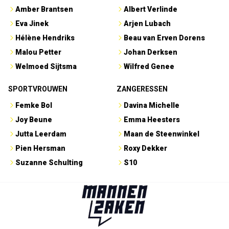
Amber Brantsen
Albert Verlinde
Eva Jinek
Arjen Lubach
Hélène Hendriks
Beau van Erven Dorens
Malou Petter
Johan Derksen
Welmoed Sijtsma
Wilfred Genee
SPORTVROUWEN
ZANGERESSEN
Femke Bol
Davina Michelle
Joy Beune
Emma Heesters
Jutta Leerdam
Maan de Steenwinkel
Pien Hersman
Roxy Dekker
Suzanne Schulting
S10