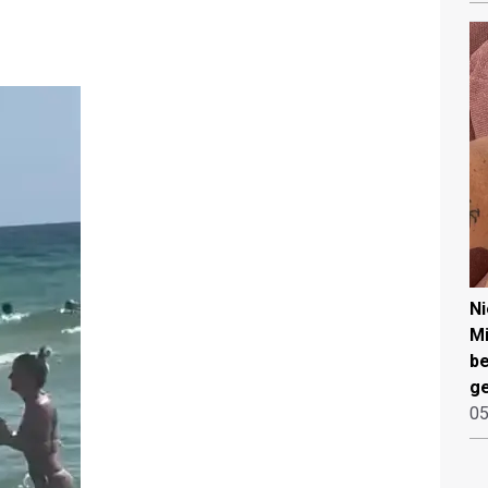
N
Mi
be
ge
05