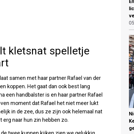
Em
li
ve
05
 kletsnat spelletje
rt
aat samen met haar partner Rafael van der
nen koppen. Het gaat dan ook best lang
na een handbalster is en haar partner Rafael
even moment dat Rafael het niet meer lukt
elijk in de zee, dus ze zijn ook helemaal nat
N
het erg naar hun zin hebben zo.
Ke
g
n de twee kunnen kijken zien we gelukkig