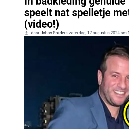
In badkleding gehulde
speelt nat spelletje me
(video!)
door
Johan Snijders
zaterdag, 17 augustus 2024 om 