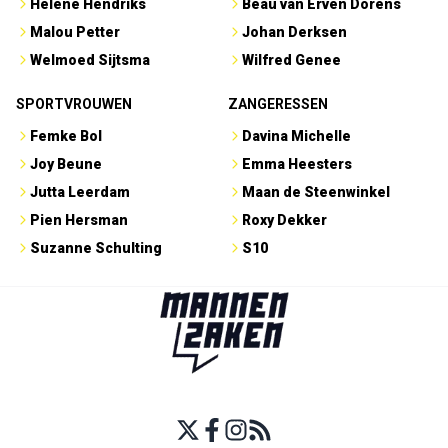
Hélène Hendriks
Beau van Erven Dorens
Malou Petter
Johan Derksen
Welmoed Sijtsma
Wilfred Genee
SPORTVROUWEN
ZANGERESSEN
Femke Bol
Davina Michelle
Joy Beune
Emma Heesters
Jutta Leerdam
Maan de Steenwinkel
Pien Hersman
Roxy Dekker
Suzanne Schulting
S10