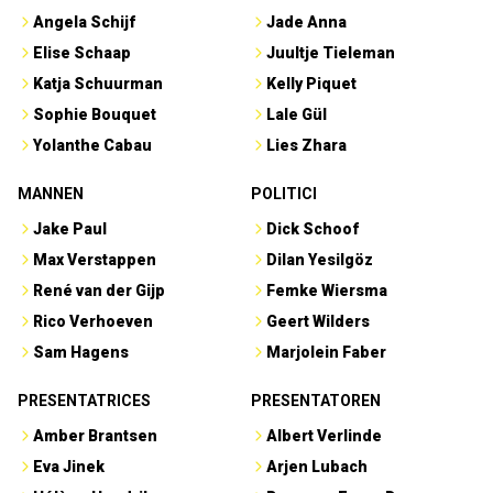
Angela Schijf
Jade Anna
Elise Schaap
Juultje Tieleman
Katja Schuurman
Kelly Piquet
Sophie Bouquet
Lale Gül
Yolanthe Cabau
Lies Zhara
MANNEN
POLITICI
Jake Paul
Dick Schoof
Max Verstappen
Dilan Yesilgöz
René van der Gijp
Femke Wiersma
Rico Verhoeven
Geert Wilders
Sam Hagens
Marjolein Faber
PRESENTATRICES
PRESENTATOREN
Amber Brantsen
Albert Verlinde
Eva Jinek
Arjen Lubach