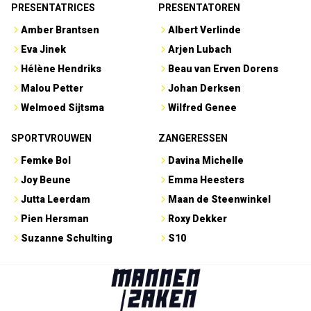
PRESENTATRICES
PRESENTATOREN
Amber Brantsen
Albert Verlinde
Eva Jinek
Arjen Lubach
Hélène Hendriks
Beau van Erven Dorens
Malou Petter
Johan Derksen
Welmoed Sijtsma
Wilfred Genee
SPORTVROUWEN
ZANGERESSEN
Femke Bol
Davina Michelle
Joy Beune
Emma Heesters
Jutta Leerdam
Maan de Steenwinkel
Pien Hersman
Roxy Dekker
Suzanne Schulting
S10