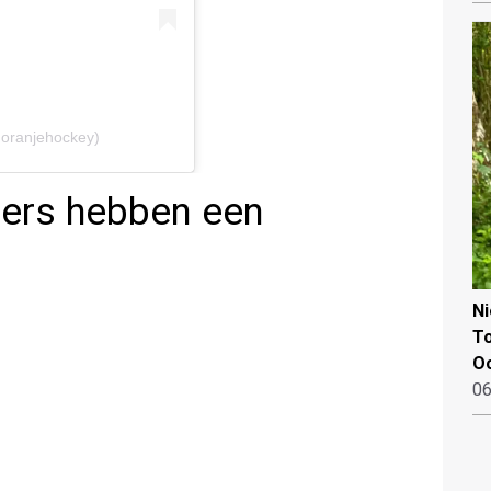
@oranjehockey)
ders hebben een
N
To
Oo
06