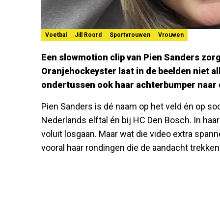
Voetbal
Jill Roord
Sportvrouwen
Vrouwen
Een slowmotion clip van Pien Sanders zor
Oranjehockeyster laat in de beelden niet all
ondertussen ook haar achterbumper naar 
Pien Sanders is dé naam op het veld én op soci
Nederlands elftal én bij HC Den Bosch. In haa
voluit losgaan. Maar wat die video extra span
vooral haar rondingen die de aandacht trekken