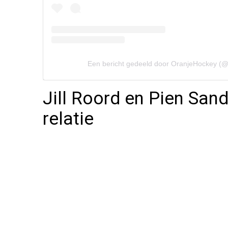
Een bericht gedeeld door OranjeHockey (
Jill Roord en Pien San
relatie