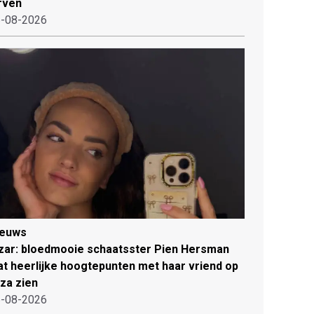
rven
-08-2026
ieuws
zar: bloedmooie schaatsster Pien Hersman
at heerlijke hoogtepunten met haar vriend op
iza zien
-08-2026