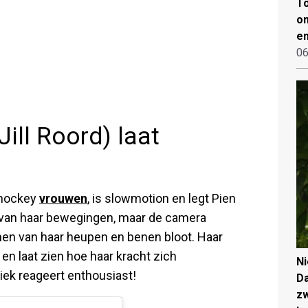
To
on
en
06
Jill Roord) laat
jehockey
vrouwen
, is slowmotion en legt Pien
ng van haar bewegingen, maar de camera
nen van haar heupen en benen bloot. Haar
 en laat zien hoe haar kracht zich
N
liek reageert enthousiast!
Da
zw