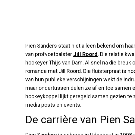
Pien Sanders staat niet alleen bekend om haar
van profvoetbalster
Jill Roord
. Die relatie kw
hockeyer Thijs van Dam. Al snel na die breuk
romance met Jill Roord. Die fluisterpraat is n
van hun publieke verschijningen wekt de indruk 
maar ondertussen delen ze af en toe samen e
hockeykoppel lijkt geregeld samen gezien te z
media posts en events.
De carrière van Pien S
Pien Sanders is geboren in Udenhout in 1998 e