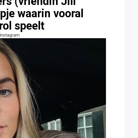
s (vriendin Jill
mpje waarin vooral
rol speelt
Instagram