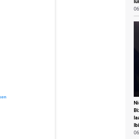
lu
06
ken
N
Bi
la
Ib
06