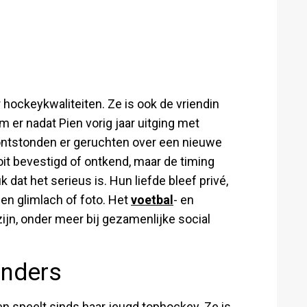
 hockeykwaliteiten. Ze is ook de vriendin
am er nadat Pien vorig jaar uitging met
 ontstonden er geruchten over een nieuwe
ooit bevestigd of ontkend, maar de timing
dat het serieus is. Hun liefde bleef privé,
en glimlach of foto. Het
voetbal
- en
ijn, onder meer bij gezamenlijke social
anders
n speelt sinds haar jeugd tophockey. Ze is