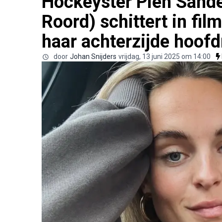
Hockeyster Pien Sander
Roord) schittert in fil
haar achterzijde hoofd
door
Johan Snijders
vrijdag, 13 juni 2025 om 14:00