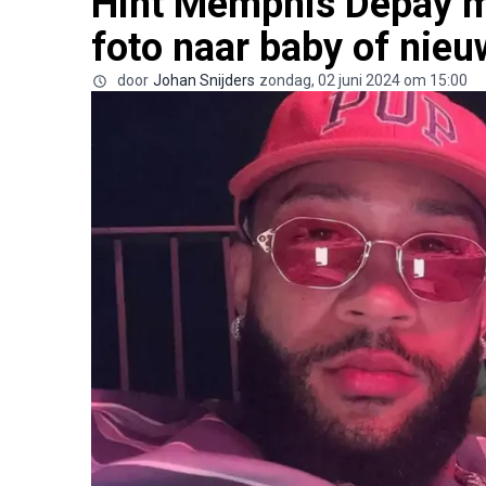
Hint Memphis Depay m
foto naar baby of nieu
door
Johan Snijders
zondag, 02 juni 2024 om 15:00