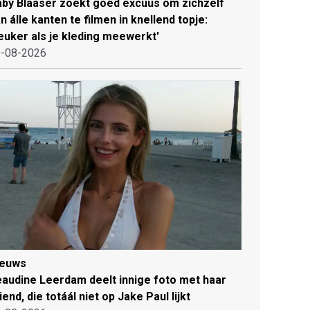
by Blaaser zoekt goed excuus om zichzelf
n álle kanten te filmen in knellend topje:
euker als je kleding meewerkt'
-08-2026
ieuws
audine Leerdam deelt innige foto met haar
iend, die totáál niet op Jake Paul lijkt