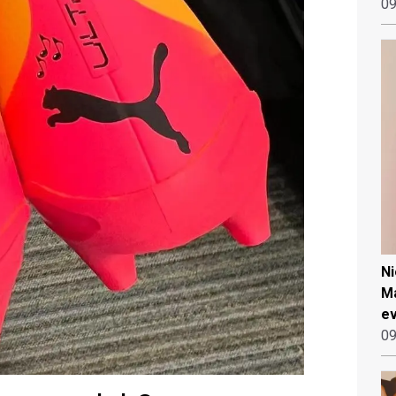
09
N
Ma
ev
09