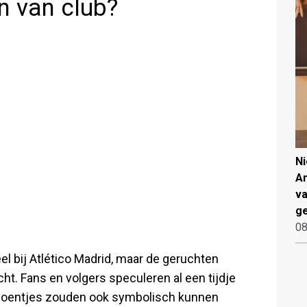
 van club?
N
An
va
ge
08
 bij Atlético Madrid, maar de geruchten
cht. Fans en volgers speculeren al een tijdje
choentjes zouden ook symbolisch kunnen