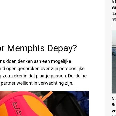
Ga
va
'L
09
or Memphis Depay?
fans doen denken aan een mogelijke
ijd open gesproken over zijn persoonlijke
 zou zeker in dat plaatje passen. De kleine
 partner wellicht in verwachting zijn.
N
Be
vr