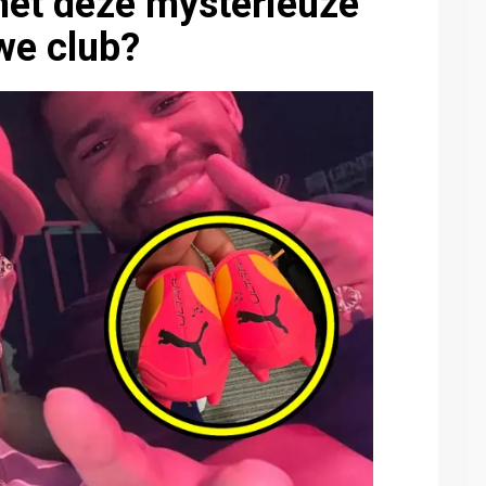
et deze mysterieuze
we club?