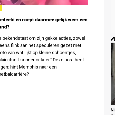
gedeeld en roept daarmee gelijk weer een
hand?
e bekendstaat om zijn gekke acties, zowel
r eens flink aan het speculeren gezet met
oto van wat lijkt op kleine schoentjes,
ain itself sooner or later." Deze post heeft
egen: hint Memphis naar een
oetbalcarrière?
N