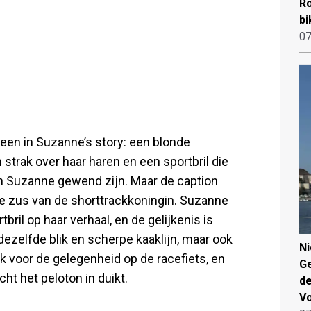
Ro
bi
07
een in Suzanne’s story: een blonde
 strak over haar haren en een sportbril die
van Suzanne gewend zijn. Maar de caption
re zus van de shorttrackkoningin. Suzanne
ril op haar verhaal, en de gelijkenis is
t dezelfde blik en scherpe kaaklijn, maar ook
N
k voor de gelegenheid op de racefiets, en
Ge
ht het peloton in duikt.
de
V