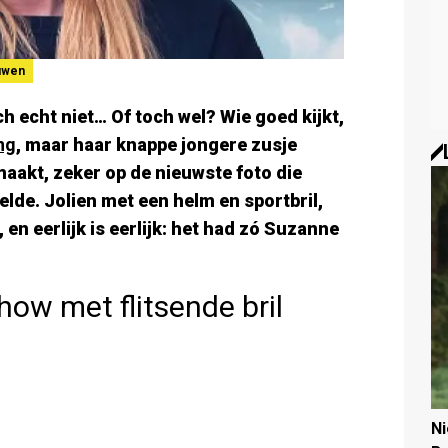
uwen
ch echt niet… Of toch wel? Wie goed kijkt,
ng
, maar haar knappe jongere zusje
emaakt, zeker op de nieuwste foto die
lde. Jolien met een helm en sportbril,
, en eerlijk is eerlijk: het had zó Suzanne
how met flitsende bril
N