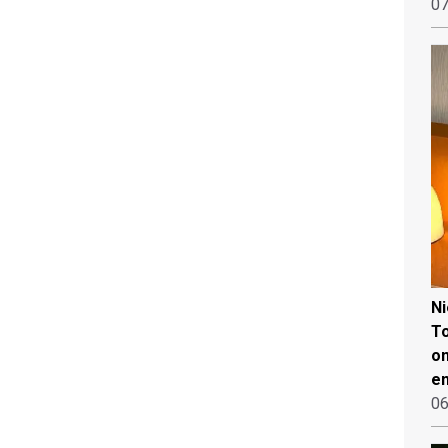
07
N
To
on
en
06