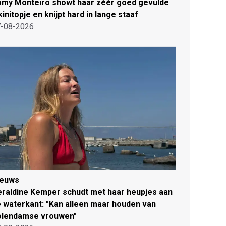
my Monteiro showt haar zéér goed gevulde
kinitopje en knijpt hard in lange staaf
-08-2026
ieuws
raldine Kemper schudt met haar heupjes aan
 waterkant: "Kan alleen maar houden van
olendamse vrouwen"