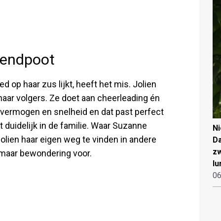
izendpoot
d op haar zus lijkt, heeft het mis. Jolien
haar volgers. Ze doet aan cheerleading én
svermogen en snelheid en dat past perfect
t duidelijk in de familie. Waar Suzanne
N
 Jolien haar eigen weg te vinden in andere
Da
zw
n maar bewondering voor.
lu
06