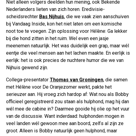
Niet alleen volgers deelden hun mening, ook Bekende
Nederlanders lieten van zich horen. Eredivisie-
scheidsrechter
Bas Nijhuis
, die we vaak zien aanschuiven
bij Vandaag Inside, kon het niet laten om een komische
noot toe te voegen. Zijn oplossing voor Hélène: Ga lekker
bij die hond zitten in het ruim. Wel even een jasje
meenemen natuurlijk. Het was duidelijk een grap, maar wél
eentje die veel mensen aan het lachen maakte. En eerlijk is
eerlijk: het is ook precies de nuchtere humor die we van
Nijhuis gewend zijn.
Collega-presentator
Thomas van Groningen
, die samen
met Hélène voor De Oranjezomer werkt, pakte het
serieuzer aan. Hij vroeg zich hardop af: Wat nou als Bobby
officieel geregistreerd zou staan als hulphond, mag hij dan
wél mee de cabine in? Daarmee gooide hij olie op het vuur
van de discussie. Want inderdaad: hulphonden mogen in
veel landen wél gewoon mee aan boord, zelfs al zijn ze
groot. Alleen is Bobby natuurlijk geen hulphond, maar