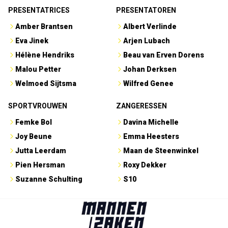
PRESENTATRICES
PRESENTATOREN
Amber Brantsen
Albert Verlinde
Eva Jinek
Arjen Lubach
Hélène Hendriks
Beau van Erven Dorens
Malou Petter
Johan Derksen
Welmoed Sijtsma
Wilfred Genee
SPORTVROUWEN
ZANGERESSEN
Femke Bol
Davina Michelle
Joy Beune
Emma Heesters
Jutta Leerdam
Maan de Steenwinkel
Pien Hersman
Roxy Dekker
Suzanne Schulting
S10