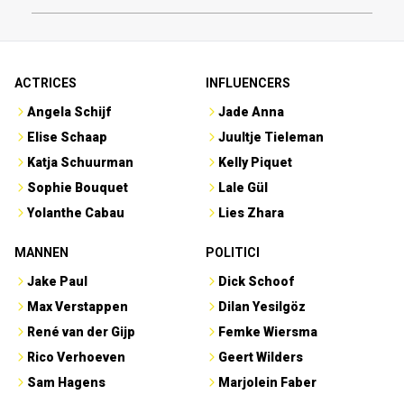
ACTRICES
INFLUENCERS
Angela Schijf
Jade Anna
Elise Schaap
Juultje Tieleman
Katja Schuurman
Kelly Piquet
Sophie Bouquet
Lale Gül
Yolanthe Cabau
Lies Zhara
MANNEN
POLITICI
Jake Paul
Dick Schoof
Max Verstappen
Dilan Yesilgöz
René van der Gijp
Femke Wiersma
Rico Verhoeven
Geert Wilders
Sam Hagens
Marjolein Faber