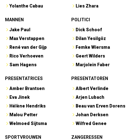
Yolanthe Cabau
Lies Zhara
MANNEN
POLITICI
Jake Paul
Dick Schoof
Max Verstappen
Dilan Yesilgöz
René van der Gijp
Femke Wiersma
Rico Verhoeven
Geert Wilders
Sam Hagens
Marjolein Faber
PRESENTATRICES
PRESENTATOREN
Amber Brantsen
Albert Verlinde
Eva Jinek
Arjen Lubach
Hélène Hendriks
Beau van Erven Dorens
Malou Petter
Johan Derksen
Welmoed Sijtsma
Wilfred Genee
SPORTVROUWEN
ZANGERESSEN