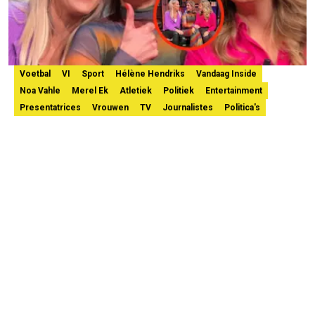
Voetbal
VI
Sport
Hélène Hendriks
Vandaag Inside
Noa Vahle
Merel Ek
Atletiek
Politiek
Entertainment
Presentatrices
Vrouwen
TV
Journalistes
Politica's