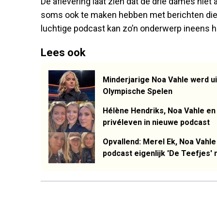
De aflevering laat zien dat de drie dames niet a
soms ook te maken hebben met berichten die v
luchtige podcast kan zo’n onderwerp ineens 
Lees ook
Minderjarige Noa Vahle werd u
Olympische Spelen
Hélène Hendriks, Noa Vahle en 
privéleven in nieuwe podcast
Opvallend: Merel Ek, Noa Vahle
podcast eigenlijk 'De Teefjes