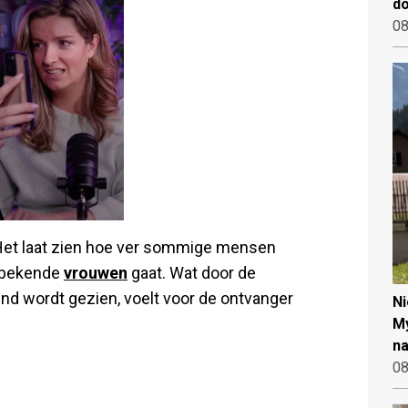
d
08
 Het laat zien hoe ver sommige mensen
m bekende
vrouwen
gaat. Wat door de
d wordt gezien, voelt voor de ontvanger
N
My
na
08