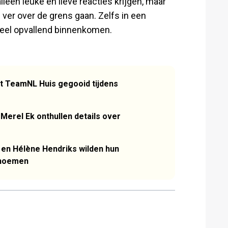
lleen leuke en lieve reacties krijgen, maar
er over de grens gaan. Zelfs in een
heel opvallend binnenkomen.
it TeamNL Huis gegooid tijdens
Merel Ek onthullen details over
 en Hélène Hendriks wilden hun
' noemen