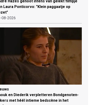
dré Hazes genoot intens van gelekt filmpje
n Laura Ponticorvo: "Klein paggaatje op
zet"
-08-2026
ieuws
ouk en Diederik verpletteren Bondgenoten-
jkers met héél intieme bedscène in het