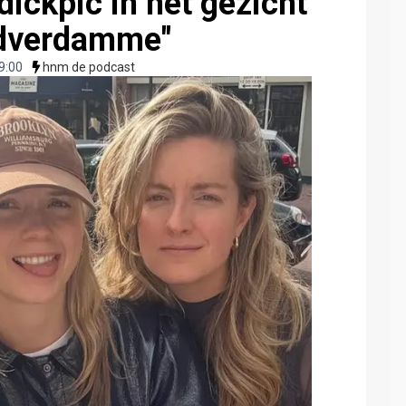
ickpic in het gezicht
adverdamme"
9:00
hnm de podcast