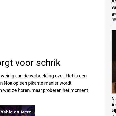
An
va
ge
08
rgt voor schrik
t weinig aan de verbeelding over. Het is een
in Noa op een pikante manier wordt
an wat ze horen, maar proberen het moment
N
An
ki