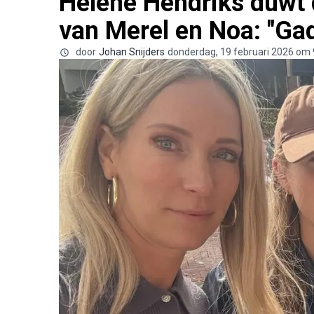
Hélène Hendriks duwt d
van Merel en Noa: "G
door
Johan Snijders
donderdag, 19 februari 2026 om 