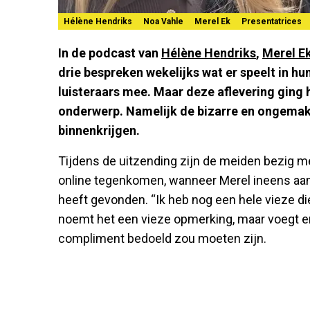
Hélène Hendriks
Noa Vahle
Merel Ek
Presentatrices
In de podcast van
Hélène Hendriks
,
Merel E
drie bespreken wekelijks wat er speelt in hu
luisteraars mee. Maar deze aflevering ging h
onderwerp. Namelijk de bizarre en ongemakk
binnenkrijgen.
Tijdens de uitzending zijn de meiden bezig 
online tegenkomen, wanneer Merel ineens aan
heeft gevonden. “Ik heb nog een hele vieze die
noemt het een vieze opmerking, maar voegt er
compliment bedoeld zou moeten zijn.