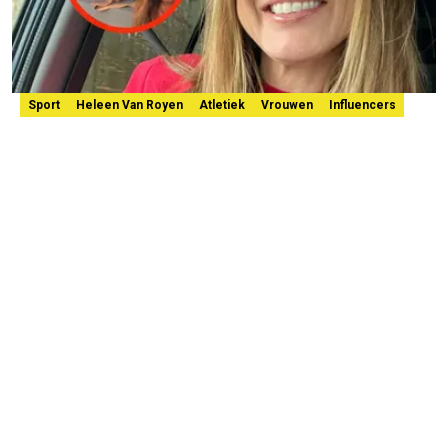
Sport
Heleen Van Royen
Atletiek
Vrouwen
Influencers