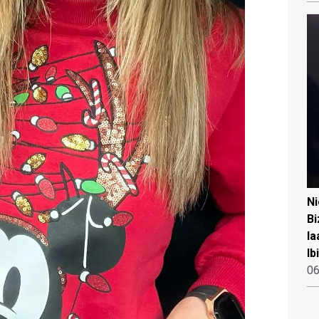
N
Bi
la
Ib
06