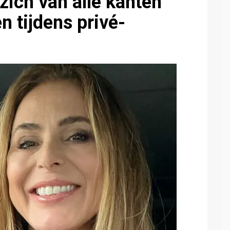
zich van alle kanten
en tijdens privé-
0