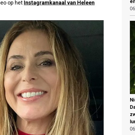
en
ideo op het
Instagramkanaal van Heleen
06
N
Da
zw
lu
06