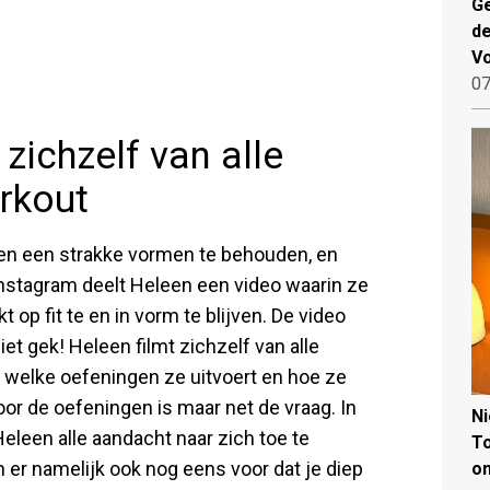
Ge
de
V
07
zichzelf van alle
orkout
een een strakke vormen te behouden, en
Instagram deelt Heleen een video waarin ze
 op fit te en in vorm te blijven. De video
et gek! Heleen filmt zichzelf van alle
welke oefeningen ze uitvoert en hoe ze
voor de oefeningen is maar net de vraag. In
N
eleen alle aandacht naar zich toe te
To
 er namelijk ook nog eens voor dat je diep
on