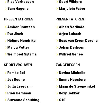
Rico Verhoeven
Geert Wilders
Sam Hagens
Marjolein Faber
PRESENTATRICES
PRESENTATOREN
Amber Brantsen
Albert Verlinde
Eva Jinek
Arjen Lubach
Hélène Hendriks
Beau van Erven Dorens
Malou Petter
Johan Derksen
Welmoed Sijtsma
Wilfred Genee
SPORTVROUWEN
ZANGERESSEN
Femke Bol
Davina Michelle
Joy Beune
Emma Heesters
Jutta Leerdam
Maan de Steenwinkel
Pien Hersman
Roxy Dekker
Suzanne Schulting
S10