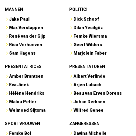
MANNEN
POLITICI
Jake Paul
Dick Schoof
Max Verstappen
Dilan Yesilgöz
René van der Gijp
Femke Wiersma
Rico Verhoeven
Geert Wilders
Sam Hagens
Marjolein Faber
PRESENTATRICES
PRESENTATOREN
Amber Brantsen
Albert Verlinde
Eva Jinek
Arjen Lubach
Hélène Hendriks
Beau van Erven Dorens
Malou Petter
Johan Derksen
Welmoed Sijtsma
Wilfred Genee
SPORTVROUWEN
ZANGERESSEN
Femke Bol
Davina Michelle