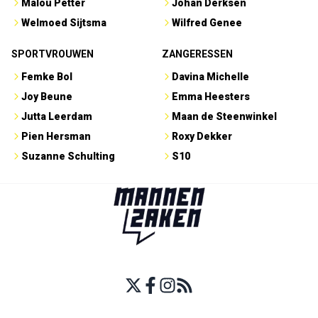
Malou Petter
Johan Derksen
Welmoed Sijtsma
Wilfred Genee
SPORTVROUWEN
ZANGERESSEN
Femke Bol
Davina Michelle
Joy Beune
Emma Heesters
Jutta Leerdam
Maan de Steenwinkel
Pien Hersman
Roxy Dekker
Suzanne Schulting
S10