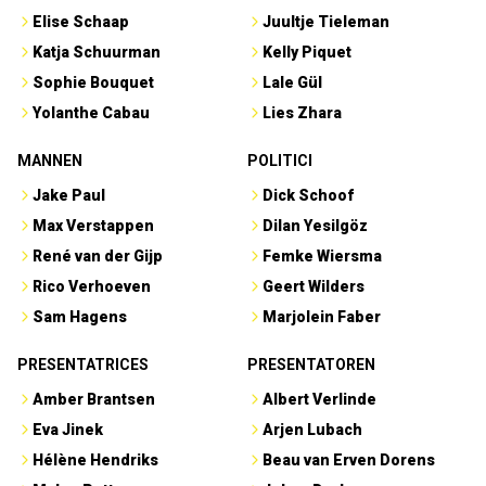
Elise Schaap
Juultje Tieleman
Katja Schuurman
Kelly Piquet
Sophie Bouquet
Lale Gül
Yolanthe Cabau
Lies Zhara
MANNEN
POLITICI
Jake Paul
Dick Schoof
Max Verstappen
Dilan Yesilgöz
René van der Gijp
Femke Wiersma
Rico Verhoeven
Geert Wilders
Sam Hagens
Marjolein Faber
PRESENTATRICES
PRESENTATOREN
Amber Brantsen
Albert Verlinde
Eva Jinek
Arjen Lubach
Hélène Hendriks
Beau van Erven Dorens