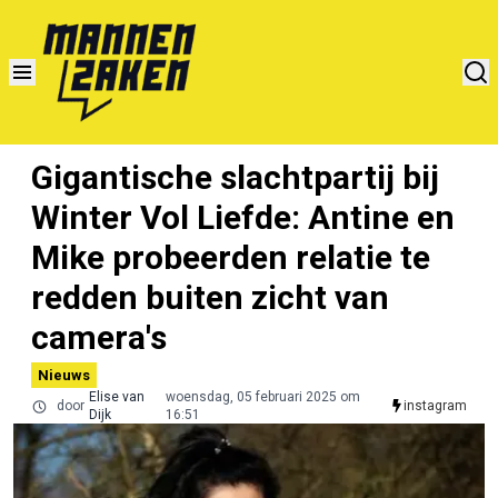
Gigantische slachtpartij bij
Winter Vol Liefde: Antine en
Mike probeerden relatie te
redden buiten zicht van
camera's
Nieuws
Elise van
woensdag, 05 februari 2025 om
door
instagram
Dijk
16:51