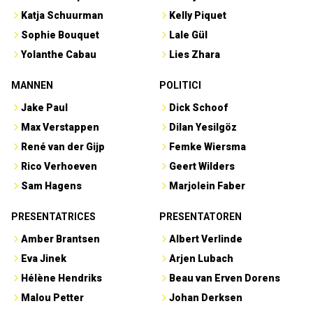
Katja Schuurman
Kelly Piquet
Sophie Bouquet
Lale Gül
Yolanthe Cabau
Lies Zhara
MANNEN
POLITICI
Jake Paul
Dick Schoof
Max Verstappen
Dilan Yesilgöz
René van der Gijp
Femke Wiersma
Rico Verhoeven
Geert Wilders
Sam Hagens
Marjolein Faber
PRESENTATRICES
PRESENTATOREN
Amber Brantsen
Albert Verlinde
Eva Jinek
Arjen Lubach
Hélène Hendriks
Beau van Erven Dorens
Malou Petter
Johan Derksen