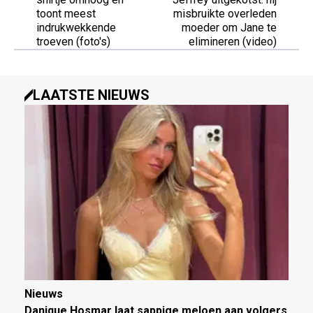
toont meest
misbruikte overleden
indrukwekkende
moeder om Jane te
troeven (foto's)
elimineren (video)
LAATSTE NIEUWS
Nieuws
Danique Hosmar laat sappige meloen aan volgers