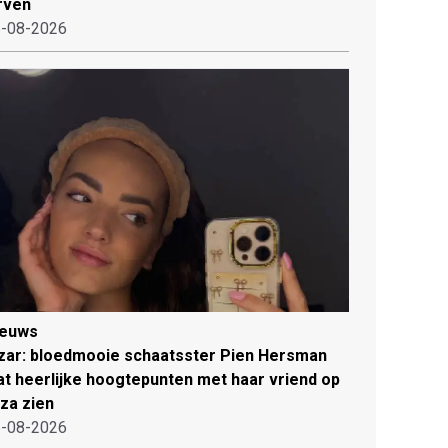
rven
-08-2026
ieuws
zar: bloedmooie schaatsster Pien Hersman
at heerlijke hoogtepunten met haar vriend op
iza zien
-08-2026