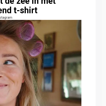
t de zee in met
nd t-shirt
nstagram