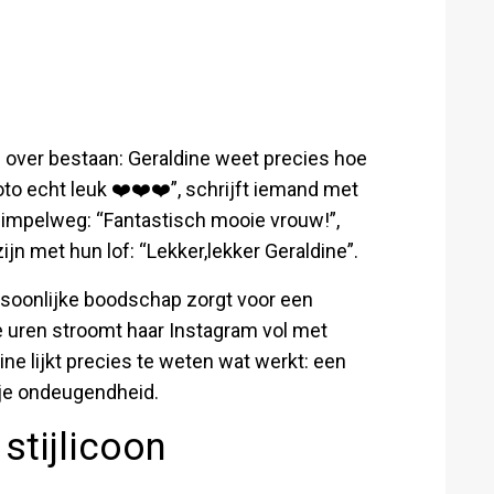
el over bestaan: Geraldine weet precies hoe
oto echt leuk ❤️❤️❤️”, schrijft iemand met
simpelweg: “Fantastisch mooie vrouw!”,
zijn met hun lof: “Lekker,lekker Geraldine”.
soonlijke boodschap zorgt voor een
le uren stroomt haar Instagram vol met
ne lijkt precies te weten wat werkt: een
tje ondeugendheid.
stijlicoon