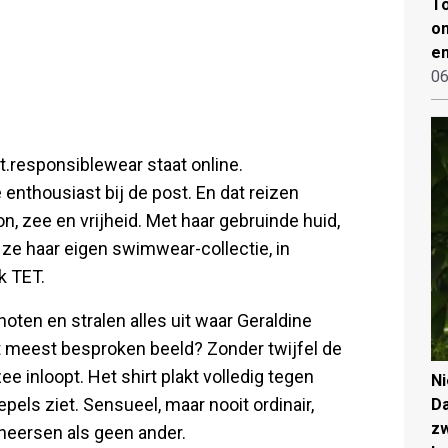
To
on
en
06
.responsiblewear staat online.
 enthousiast bij de post. En dat reizen
on, zee en vrijheid. Met haar gebruinde huid,
 ze haar eigen swimwear-collectie, in
k TET.
oten en stralen alles uit waar Geraldine
Het meest besproken beeld? Zonder twijfel de
e inloopt. Het shirt plakt volledig tegen
N
epels ziet. Sensueel, maar nooit ordinair,
Da
zw
eheersen als geen ander.