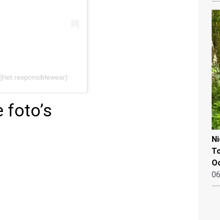
@tet.responsiblewear)
 foto’s
N
To
Oo
06