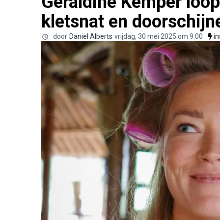
Geraldine Kemper loop
kletsnat en doorschijne
door
Daniel Alberts
vrijdag, 30 mei 2025 om 9:00
i