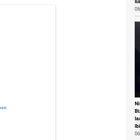
lu
06
N
ken
Bi
la
Ib
06