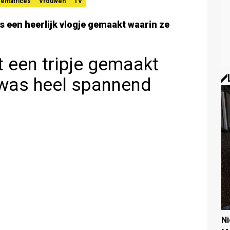
entatrices
Vrouwen
TV
s een heerlijk vlogje gemaakt waarin ze
 een tripje gemaakt
was heel spannend
N