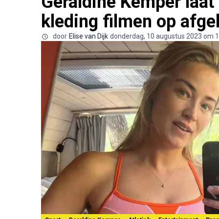
Geraldine Kemper laat 
kleding filmen op afge
door
Elise van Dijk
donderdag, 10 augustus 2023 om 1