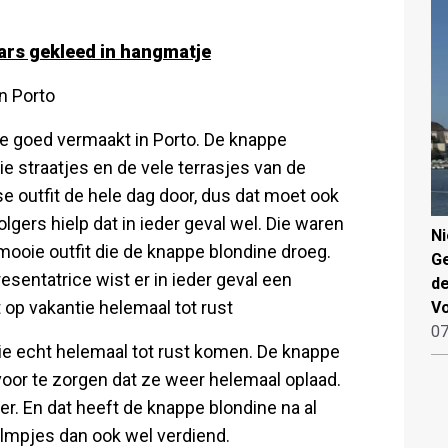
aars gekleed in hangmatje
n Porto
te goed vermaakt in Porto. De knappe
e straatjes en de vele terrasjes van de
se outfit de hele dag door, dus dat moet ook
lgers hielp dat in ieder geval wel. Die waren
N
ooie outfit die de knappe blondine droeg.
Ge
resentatrice wist er in ieder geval een
de
op vakantie helemaal tot rust
V
07
tie echt helemaal tot rust komen. De knappe
oor te zorgen dat ze weer helemaal oplaad.
r. En dat heeft de knappe blondine na al
ilmpjes dan ook wel verdiend.