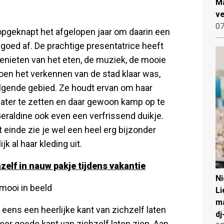
Ma
ve
07
opgeknapt het afgelopen jaar om daarin een
 goed af. De prachtige presentatrice heeft
genieten van het eten, de muziek, de mooie
 toen het verkennen van de stad klaar was,
volgende gebied. Ze houdt ervan om haar
ater te zetten en daar gewoon kamp op te
eraldine ook even een verfrissend duikje.
t einde zie je wel een heel erg bijzonder
k al haar kleding uit.
zelf in nauw pakje tijdens vakantie
N
mooi in beeld
Li
ma
eens een heerlijke kant van zichzelf laten
dj
eer goede kant van zichzelf laten zien. Aan