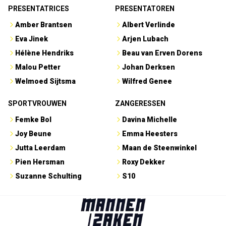
PRESENTATRICES
PRESENTATOREN
Amber Brantsen
Albert Verlinde
Eva Jinek
Arjen Lubach
Hélène Hendriks
Beau van Erven Dorens
Malou Petter
Johan Derksen
Welmoed Sijtsma
Wilfred Genee
SPORTVROUWEN
ZANGERESSEN
Femke Bol
Davina Michelle
Joy Beune
Emma Heesters
Jutta Leerdam
Maan de Steenwinkel
Pien Hersman
Roxy Dekker
Suzanne Schulting
S10