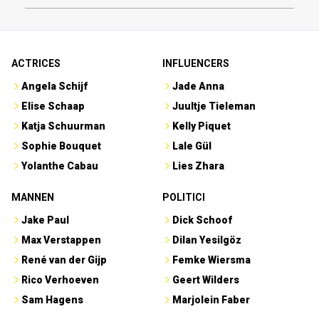
ACTRICES
INFLUENCERS
Angela Schijf
Jade Anna
Elise Schaap
Juultje Tieleman
Katja Schuurman
Kelly Piquet
Sophie Bouquet
Lale Gül
Yolanthe Cabau
Lies Zhara
MANNEN
POLITICI
Jake Paul
Dick Schoof
Max Verstappen
Dilan Yesilgöz
René van der Gijp
Femke Wiersma
Rico Verhoeven
Geert Wilders
Sam Hagens
Marjolein Faber