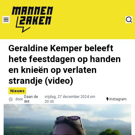
Geraldine Kemper beleeft
hete feestdagen op handen
en knieën op verlaten
strandje (video)
Nieuws
Daan de
vrijdag, 27 december 2024 om
door
Instagram
Wit
20:30