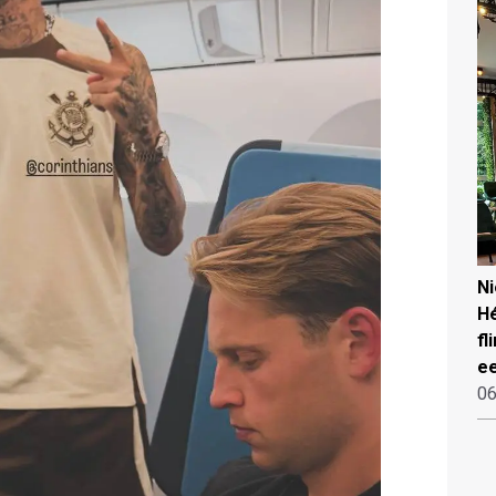
N
Hé
fl
ee
06