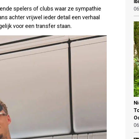
Ib
riende spelers of clubs waar ze sympathie
06
s achter vrijwel ieder detail een verhaal
elijk voor een transfer staan.
N
To
Oo
06