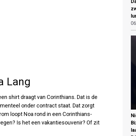
Da
zw
lu
06
oa Lang
een shirt draagt van Corinthians. Dat is de
enteel onder contract staat. Dat zorgt
rom loopt Noa rond in een Corinthians-
N
egen? Is het een vakantiesouvenir? Of zit
Bi
la