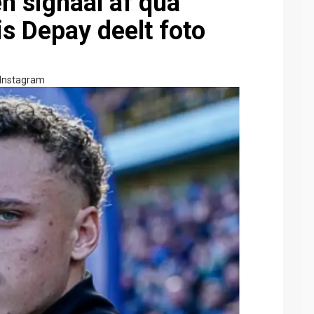
n signaal af qua
 Depay deelt foto
g
Instagram