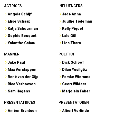
ACTRICES
INFLUENCERS
Angela Schijf
Jade Anna
Elise Schaap
Juultje Tieleman
Katja Schuurman
Kelly Piquet
Sophie Bouquet
Lale Gül
Yolanthe Cabau
Lies Zhara
MANNEN
POLITICI
Jake Paul
Dick Schoof
Max Verstappen
Dilan Yesilgöz
René van der Gijp
Femke Wiersma
Rico Verhoeven
Geert Wilders
Sam Hagens
Marjolein Faber
PRESENTATRICES
PRESENTATOREN
Amber Brantsen
Albert Verlinde