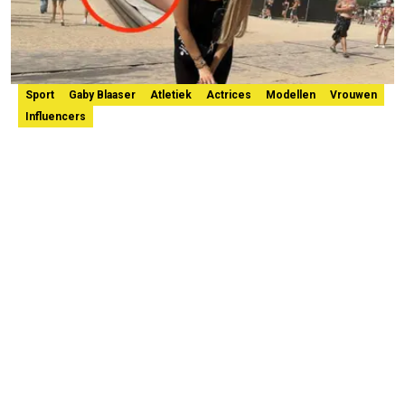
Sport
Gaby Blaaser
Atletiek
Actrices
Modellen
Vrouwen
Influencers