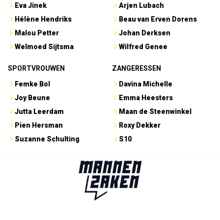
Eva Jinek
Arjen Lubach
Hélène Hendriks
Beau van Erven Dorens
Malou Petter
Johan Derksen
Welmoed Sijtsma
Wilfred Genee
SPORTVROUWEN
ZANGERESSEN
Femke Bol
Davina Michelle
Joy Beune
Emma Heesters
Jutta Leerdam
Maan de Steenwinkel
Pien Hersman
Roxy Dekker
Suzanne Schulting
S10