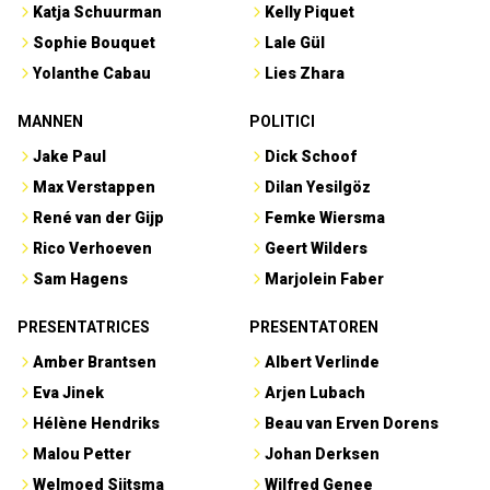
Katja Schuurman
Kelly Piquet
Sophie Bouquet
Lale Gül
Yolanthe Cabau
Lies Zhara
MANNEN
POLITICI
Jake Paul
Dick Schoof
Max Verstappen
Dilan Yesilgöz
René van der Gijp
Femke Wiersma
Rico Verhoeven
Geert Wilders
Sam Hagens
Marjolein Faber
PRESENTATRICES
PRESENTATOREN
Amber Brantsen
Albert Verlinde
Eva Jinek
Arjen Lubach
Hélène Hendriks
Beau van Erven Dorens
Malou Petter
Johan Derksen
Welmoed Sijtsma
Wilfred Genee