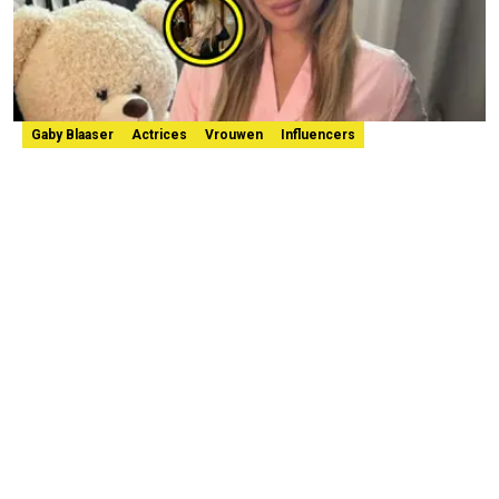
Gaby Blaaser
Actrices
Vrouwen
Influencers