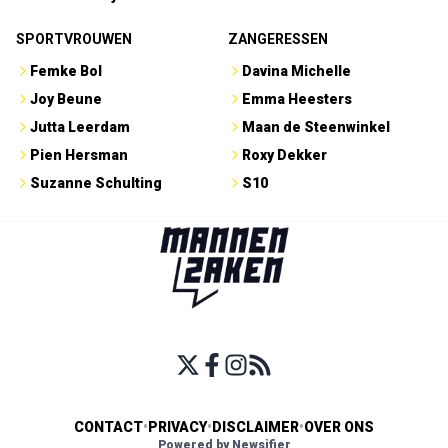
SPORTVROUWEN
ZANGERESSEN
Femke Bol
Davina Michelle
Joy Beune
Emma Heesters
Jutta Leerdam
Maan de Steenwinkel
Pien Hersman
Roxy Dekker
Suzanne Schulting
S10
CONTACT
•
PRIVACY
•
DISCLAIMER
•
OVER ONS
Powered by Newsifier