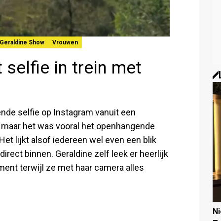
Geraldine Show
Vrouwen
selfie in trein met
nde selfie op Instagram vanuit een
n, maar het was vooral het openhangende
Het lijkt alsof iedereen wel even een blik
irect binnen. Geraldine zelf leek er heerlijk
ment terwijl ze met haar camera alles
N