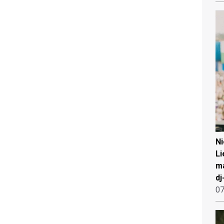
N
Li
ma
dj
07