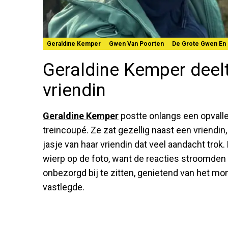
Geraldine Kemper
Gwen Van Poorten
De Grote Gwen En 
Geraldine Kemper deelt 
vriendin
Geraldine Kemper
postte onlangs een opvalle
treincoupé. Ze zat gezellig naast een vriendi
jasje van haar vriendin dat veel aandacht trok. 
wierp op de foto, want de reacties stroomden d
onbezorgd bij te zitten, genietend van het mo
vastlegde.