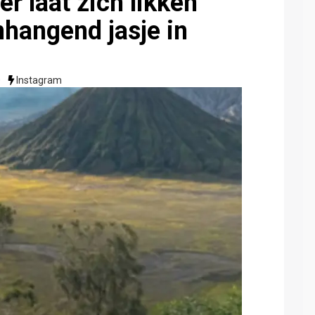
r laat zich likken
nhangend jasje in
0
Instagram