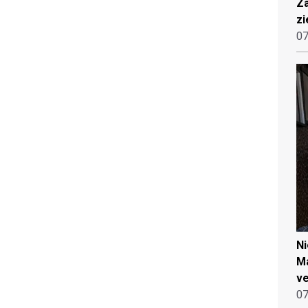
Za
zi
07
N
Ma
ve
07