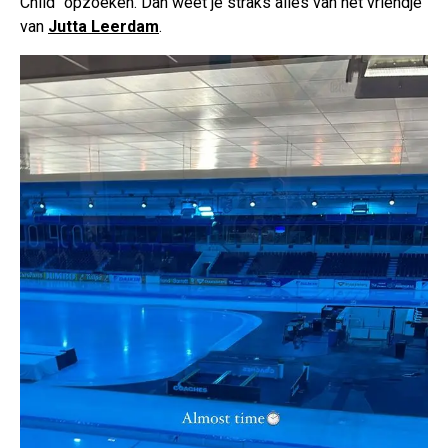
Child" opzoeken. Dan weet je straks alles van het vriendje
van
Jutta Leerdam
.