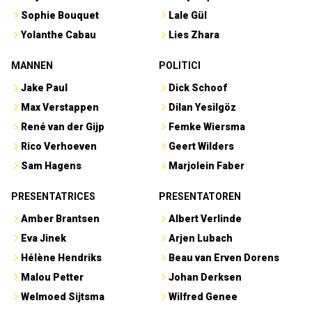
Sophie Bouquet
Lale Gül
Yolanthe Cabau
Lies Zhara
MANNEN
POLITICI
Jake Paul
Dick Schoof
Max Verstappen
Dilan Yesilgöz
René van der Gijp
Femke Wiersma
Rico Verhoeven
Geert Wilders
Sam Hagens
Marjolein Faber
PRESENTATRICES
PRESENTATOREN
Amber Brantsen
Albert Verlinde
Eva Jinek
Arjen Lubach
Hélène Hendriks
Beau van Erven Dorens
Malou Petter
Johan Derksen
Welmoed Sijtsma
Wilfred Genee