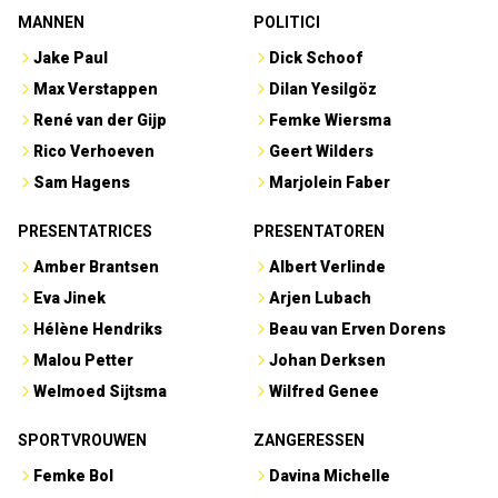
MANNEN
POLITICI
Jake Paul
Dick Schoof
Max Verstappen
Dilan Yesilgöz
René van der Gijp
Femke Wiersma
Rico Verhoeven
Geert Wilders
Sam Hagens
Marjolein Faber
PRESENTATRICES
PRESENTATOREN
Amber Brantsen
Albert Verlinde
Eva Jinek
Arjen Lubach
Hélène Hendriks
Beau van Erven Dorens
Malou Petter
Johan Derksen
Welmoed Sijtsma
Wilfred Genee
SPORTVROUWEN
ZANGERESSEN
Femke Bol
Davina Michelle