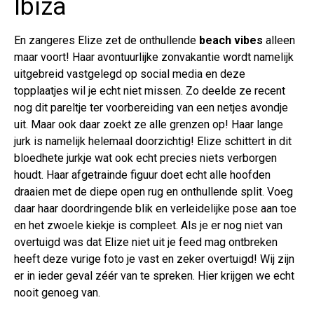
Ibiza
En zangeres Elize zet de onthullende
beach vibes
alleen
maar voort! Haar avontuurlijke zonvakantie wordt namelijk
uitgebreid vastgelegd op social media en deze
topplaatjes wil je echt niet missen. Zo deelde ze recent
nog dit pareltje ter voorbereiding van een netjes avondje
uit. Maar ook daar zoekt ze alle grenzen op! Haar lange
jurk is namelijk helemaal doorzichtig! Elize schittert in dit
bloedhete jurkje wat ook echt precies niets verborgen
houdt. Haar afgetrainde figuur doet echt alle hoofden
draaien met de diepe open rug en onthullende split. Voeg
daar haar doordringende blik en verleidelijke pose aan toe
en het zwoele kiekje is compleet. Als je er nog niet van
overtuigd was dat Elize niet uit je feed mag ontbreken
heeft deze vurige foto je vast en zeker overtuigd! Wij zijn
er in ieder geval zéér van te spreken. Hier krijgen we echt
nooit genoeg van.