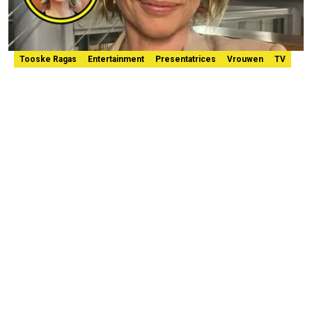
Tooske Ragas
Entertainment
Presentatrices
Vrouwen
TV