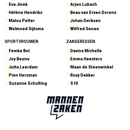
Eva Jinek
Arjen Lubach
Hélène Hendriks
Beau van Erven Dorens
Malou Petter
Johan Derksen
Welmoed Sijtsma
Wilfred Genee
SPORTVROUWEN
ZANGERESSEN
Femke Bol
Davina Michelle
Joy Beune
Emma Heesters
Jutta Leerdam
Maan de Steenwinkel
Pien Hersman
Roxy Dekker
Suzanne Schulting
S10