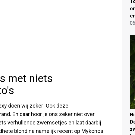
To
on
en
06
s met niets
o's
Mexy doen wij zeker! Ook deze
rand. En daar hoor je ons zeker niet over
N
Da
iets verhullende zwemsetjes en laat daarbij
zw
loedhete blondine namelijk recent op Mykonos