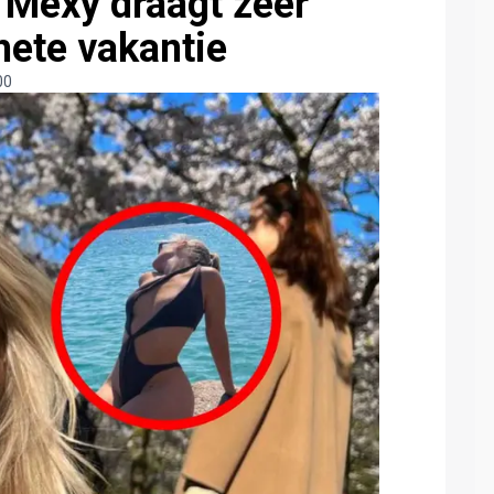
y Mexy draagt zeer
hete vakantie
00