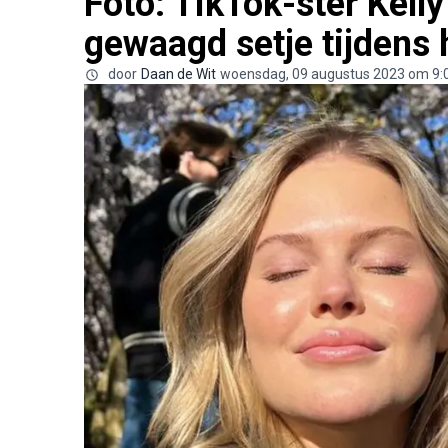
Foto: TikTok-ster Kell
gewaagd setje tijdens 
door
Daan de Wit
woensdag, 09 augustus 2023 om 9: