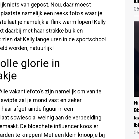
lu
ijk niets van gepost. Nou, daar moest
06
laatste namelijk een reeks foto's waar je
e laat je namelijk al flink warm lopen! Kelly
 daarbij met haar strakke buik en
 zien dat Kelly lange uren in de sportschool
ld worden, natuurlijk!
lle glorie in
kje
 Alle vakantiefoto's zijn namelijk om van te
s swipte zal je mond vast en zeker
N
n haar afgetrainde figuur in een
Bi
at sowieso al weinig aan de verbeelding
la
Ib
gemaakt. De bloedhete influencer koos er
06
larden te knippen! Met een klein knoopje bij