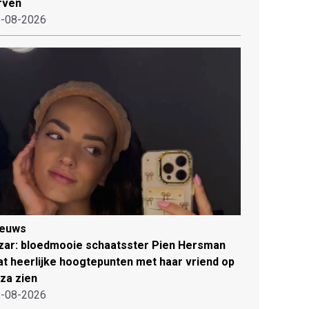
rven
-08-2026
ieuws
zar: bloedmooie schaatsster Pien Hersman
at heerlijke hoogtepunten met haar vriend op
iza zien
-08-2026