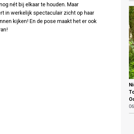
nog nét bij elkaar te houden. Maar
t in werkelijk spectaculair zicht op haar
innen kijken! En de pose maakt het er ook
van!
N
To
Oo
06