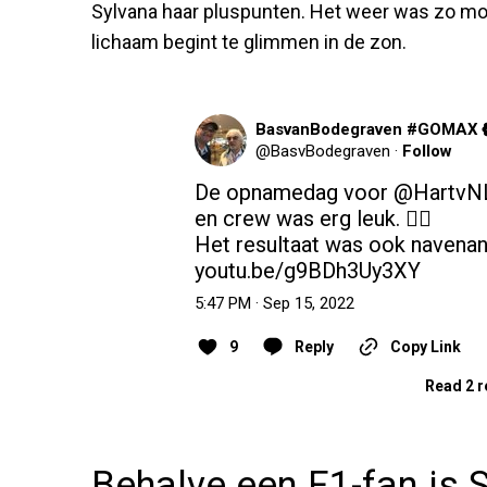
Sylvana haar pluspunten. Het weer was zo moo
lichaam begint te glimmen in de zon.
BasvanBodegraven #GOMAX
@
BasvBodegraven
·
Follow
De opnamedag voor 
@HartvN
en crew was erg leuk. 👌🏼

youtu.be/g9BDh3Uy3XY
5:47 PM · Sep 15, 2022
9
Reply
Copy Link
Read 2 r
Behalve een F1-fan is 