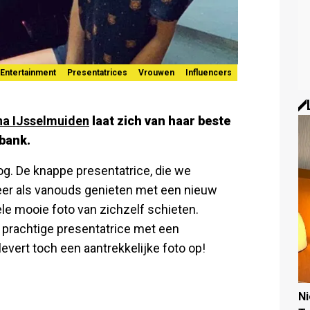
Entertainment
Presentatrices
Vrouwen
Influencers
na IJsselmuiden
laat zich van haar beste
rbank.
og. De knappe presentatrice, die we
eer als vanouds genieten met een nieuw
hele mooie foto van zichzelf schieten.
e prachtige presentatrice met een
 levert toch een aantrekkelijke foto op!
N