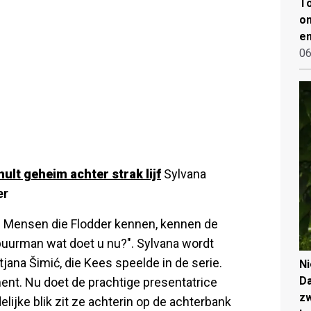
To
on
en
06
ult geheim achter strak lijf
Sylvana
er
. Mensen die Flodder kennen, kennen de
buurman wat doet u nu?". Sylvana wordt
tjana Šimić, die Kees speelde in de serie.
N
Da
ment. Nu doet de prachtige presentatrice
zw
lijke blik zit ze achterin op de achterbank