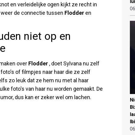
lu
ot en verleidelijke ogen kijkt ze recht in
06
k weer de connectie tussen
Flodder
en
uden niet op en
ee
 maken over
Flodder
, doet Sylvana nu zelf
to's of filmpjes naar haar die ze zelf
lfs zo leuk dat ze hem nu met al haar
zulke foto's van haar nu worden gemaakt. De
umor, dus kan er zeker wel om lachen.
N
Bi
la
Ib
06