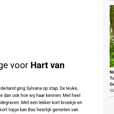
ge voor
Hart van
N
To
Oo
derland ging Sylvana op stap. De leuke,
06
ge dan ook hoe wij haar kennen. Met heel
egraven. Met een lekker kort broekje en
 kort topje kan Bas heerlijk genieten van