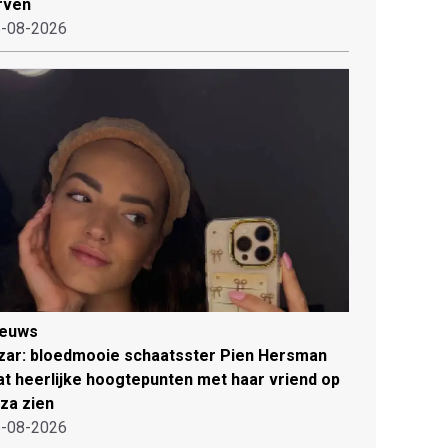
rven
-08-2026
ieuws
zar: bloedmooie schaatsster Pien Hersman
at heerlijke hoogtepunten met haar vriend op
iza zien
-08-2026