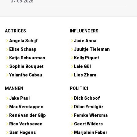
07-08-2026
ACTRICES
INFLUENCERS
Angela Schijf
Jade Anna
Elise Schaap
Juultje Tieleman
Katja Schuurman
Kelly Piquet
Sophie Bouquet
Lale Gül
Yolanthe Cabau
Lies Zhara
MANNEN
POLITICI
Jake Paul
Dick Schoof
Max Verstappen
Dilan Yesilgöz
René van der Gijp
Femke Wiersma
Rico Verhoeven
Geert Wilders
Sam Hagens
Marjolein Faber