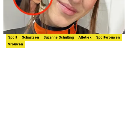
Sport
Schaatsen
Suzanne Schulting
Atletiek
Sportvrouwen
Vrouwen