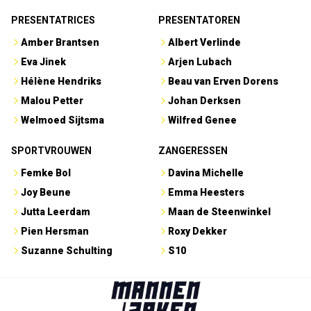
PRESENTATRICES
PRESENTATOREN
Amber Brantsen
Albert Verlinde
Eva Jinek
Arjen Lubach
Hélène Hendriks
Beau van Erven Dorens
Malou Petter
Johan Derksen
Welmoed Sijtsma
Wilfred Genee
SPORTVROUWEN
ZANGERESSEN
Femke Bol
Davina Michelle
Joy Beune
Emma Heesters
Jutta Leerdam
Maan de Steenwinkel
Pien Hersman
Roxy Dekker
Suzanne Schulting
S10