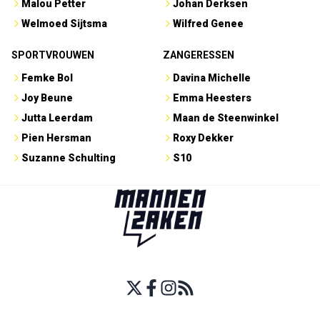
Malou Petter
Johan Derksen
Welmoed Sijtsma
Wilfred Genee
SPORTVROUWEN
ZANGERESSEN
Femke Bol
Davina Michelle
Joy Beune
Emma Heesters
Jutta Leerdam
Maan de Steenwinkel
Pien Hersman
Roxy Dekker
Suzanne Schulting
S10