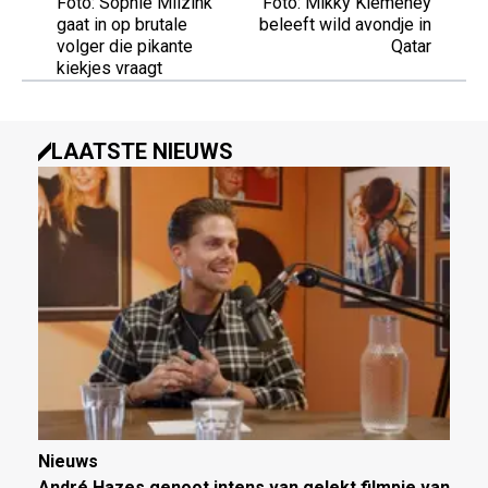
Foto: Sophie Milzink
Foto: Mikky Kiemeney
gaat in op brutale
beleeft wild avondje in
volger die pikante
Qatar
kiekjes vraagt
LAATSTE NIEUWS
Nieuws
André Hazes genoot intens van gelekt filmpje van