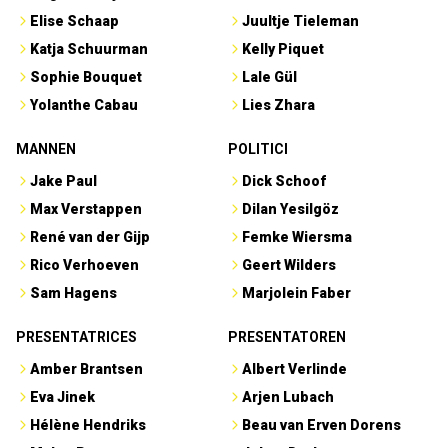
Elise Schaap
Juultje Tieleman
Katja Schuurman
Kelly Piquet
Sophie Bouquet
Lale Gül
Yolanthe Cabau
Lies Zhara
MANNEN
POLITICI
Jake Paul
Dick Schoof
Max Verstappen
Dilan Yesilgöz
René van der Gijp
Femke Wiersma
Rico Verhoeven
Geert Wilders
Sam Hagens
Marjolein Faber
PRESENTATRICES
PRESENTATOREN
Amber Brantsen
Albert Verlinde
Eva Jinek
Arjen Lubach
Hélène Hendriks
Beau van Erven Dorens