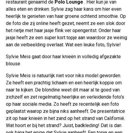
restaurant genaamd de
Polo Lounge
. Hier kun je van
alles eten en drinken. Sylvie zag haar kans om hier even
heerlijk te genieten van haar groene ochtend smoothie. Op
de foto die zij online heeft gezet, neemt ze een slok door
het rietje met haar jasje flink ver opengeritst. Onder haar
jasje heeft ze een super kort topje aan waardoor ze weinig
aan de verbeelding overlaat. Wat een leuke foto, Sylvie!
Sylvie Meis gaat door haar knieën in volledig afgezakte
blouse
Sylvie Meis is natuurlijk niet voor niks model geworden.
Ze heeft een prachtig lichaam en een heerlijk koppie om
naar te kijken. De blondine weet dit maar al te goed van
zichzelf en zet regelmatig heerlijke en verleidende foto's
op haar sociale media. Zo heeft ze recentelijk een foto
geplaatst waarop ze bijna niks aanheeft. De presentatrice
zit op haar knieën in het zand op het strand van Californië.
Wat hoort er bij het strand? Juist, badkleding! Dat is dan
ook bijna het enige dat Sylvie aanheeft. Een topje en een