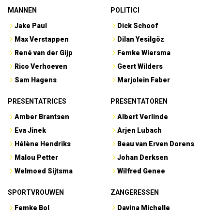
MANNEN
POLITICI
Jake Paul
Dick Schoof
Max Verstappen
Dilan Yesilgöz
René van der Gijp
Femke Wiersma
Rico Verhoeven
Geert Wilders
Sam Hagens
Marjolein Faber
PRESENTATRICES
PRESENTATOREN
Amber Brantsen
Albert Verlinde
Eva Jinek
Arjen Lubach
Hélène Hendriks
Beau van Erven Dorens
Malou Petter
Johan Derksen
Welmoed Sijtsma
Wilfred Genee
SPORTVROUWEN
ZANGERESSEN
Femke Bol
Davina Michelle