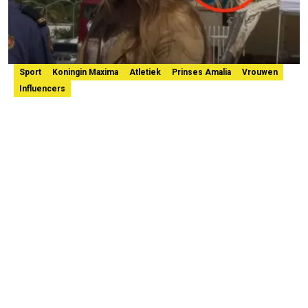
Sport
Koningin Maxima
Atletiek
Prinses Amalia
Vrouwen
Influencers