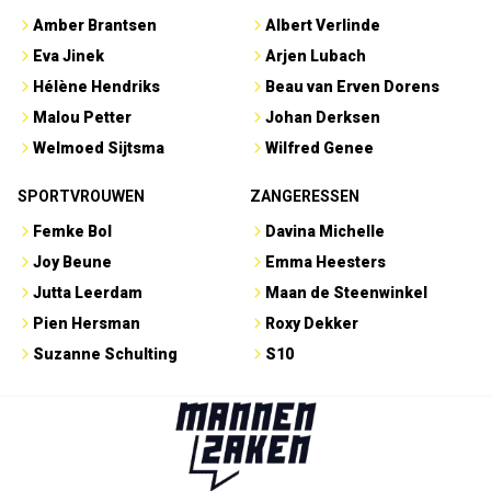
Amber Brantsen
Albert Verlinde
Eva Jinek
Arjen Lubach
Hélène Hendriks
Beau van Erven Dorens
Malou Petter
Johan Derksen
Welmoed Sijtsma
Wilfred Genee
SPORTVROUWEN
ZANGERESSEN
Femke Bol
Davina Michelle
Joy Beune
Emma Heesters
Jutta Leerdam
Maan de Steenwinkel
Pien Hersman
Roxy Dekker
Suzanne Schulting
S10