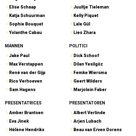
Elise Schaap
Juultje Tieleman
Katja Schuurman
Kelly Piquet
Sophie Bouquet
Lale Gül
Yolanthe Cabau
Lies Zhara
MANNEN
POLITICI
Jake Paul
Dick Schoof
Max Verstappen
Dilan Yesilgöz
René van der Gijp
Femke Wiersma
Rico Verhoeven
Geert Wilders
Sam Hagens
Marjolein Faber
PRESENTATRICES
PRESENTATOREN
Amber Brantsen
Albert Verlinde
Eva Jinek
Arjen Lubach
Hélène Hendriks
Beau van Erven Dorens