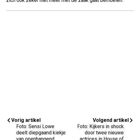
zich ook zeker niet meer met de zaak gaat bemoeien.
Vorig artikel
Volgend artikel
Foto: Sensi Lowe
Foto: Kijkers in shock
deelt diepgaand kiekje
door twee nieuwe
van openhangend
actrices in House of