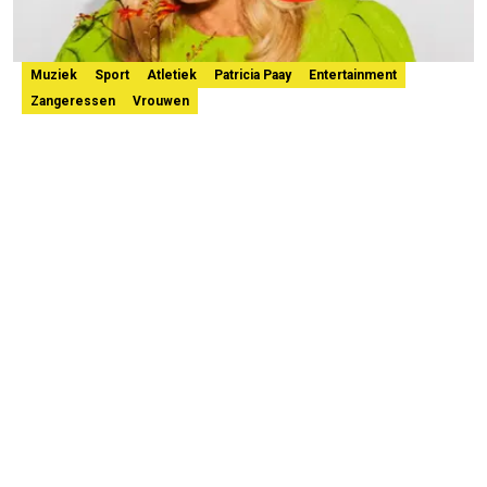
Muziek
Sport
Atletiek
Patricia Paay
Entertainment
Zangeressen
Vrouwen