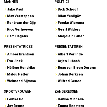
MANNEN
POLITICI
Jake Paul
Dick Schoof
Max Verstappen
Dilan Yesilgöz
René van der Gijp
Femke Wiersma
Rico Verhoeven
Geert Wilders
Sam Hagens
Marjolein Faber
PRESENTATRICES
PRESENTATOREN
Amber Brantsen
Albert Verlinde
Eva Jinek
Arjen Lubach
Hélène Hendriks
Beau van Erven Dorens
Malou Petter
Johan Derksen
Welmoed Sijtsma
Wilfred Genee
SPORTVROUWEN
ZANGERESSEN
Femke Bol
Davina Michelle
Joy Beune
Emma Heesters