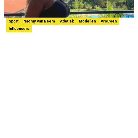
Sport
Naomy Van Beem
Atletiek
Modellen
Vrouwen
Influencers