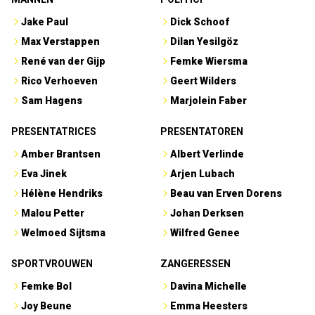
Jake Paul
Dick Schoof
Max Verstappen
Dilan Yesilgöz
René van der Gijp
Femke Wiersma
Rico Verhoeven
Geert Wilders
Sam Hagens
Marjolein Faber
PRESENTATRICES
PRESENTATOREN
Amber Brantsen
Albert Verlinde
Eva Jinek
Arjen Lubach
Hélène Hendriks
Beau van Erven Dorens
Malou Petter
Johan Derksen
Welmoed Sijtsma
Wilfred Genee
SPORTVROUWEN
ZANGERESSEN
Femke Bol
Davina Michelle
Joy Beune
Emma Heesters