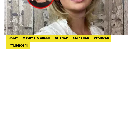
Sport
Maxime Meiland
Atletiek
Modellen
Vrouwen
Influencers