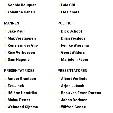
Sophie Bouquet
Lale Gül
Yolanthe Cabau
Lies Zhara
MANNEN
POLITICI
Jake Paul
Dick Schoof
Max Verstappen
Dilan Yesilgöz
René van der Gijp
Femke Wiersma
Rico Verhoeven
Geert Wilders
Sam Hagens
Marjolein Faber
PRESENTATRICES
PRESENTATOREN
Amber Brantsen
Albert Verlinde
Eva Jinek
Arjen Lubach
Hélène Hendriks
Beau van Erven Dorens
Malou Petter
Johan Derksen
Welmoed Sijtsma
Wilfred Genee