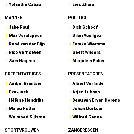
Yolanthe Cabau
Lies Zhara
MANNEN
POLITICI
Jake Paul
Dick Schoof
Max Verstappen
Dilan Yesilgöz
René van der Gijp
Femke Wiersma
Rico Verhoeven
Geert Wilders
Sam Hagens
Marjolein Faber
PRESENTATRICES
PRESENTATOREN
Amber Brantsen
Albert Verlinde
Eva Jinek
Arjen Lubach
Hélène Hendriks
Beau van Erven Dorens
Malou Petter
Johan Derksen
Welmoed Sijtsma
Wilfred Genee
SPORTVROUWEN
ZANGERESSEN