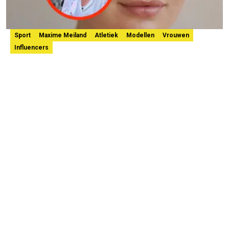
Sport
Maxime Meiland
Atletiek
Modellen
Vrouwen
Influencers