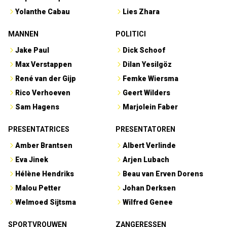
Yolanthe Cabau
Lies Zhara
MANNEN
POLITICI
Jake Paul
Dick Schoof
Max Verstappen
Dilan Yesilgöz
René van der Gijp
Femke Wiersma
Rico Verhoeven
Geert Wilders
Sam Hagens
Marjolein Faber
PRESENTATRICES
PRESENTATOREN
Amber Brantsen
Albert Verlinde
Eva Jinek
Arjen Lubach
Hélène Hendriks
Beau van Erven Dorens
Malou Petter
Johan Derksen
Welmoed Sijtsma
Wilfred Genee
SPORTVROUWEN
ZANGERESSEN