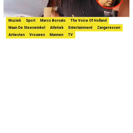
Muziek
Sport
Marco Borsato
The Voice Of Holland
Maan De Steenwinkel
Atletiek
Entertainment
Zangeressen
Artiesten
Vrouwen
Mannen
TV