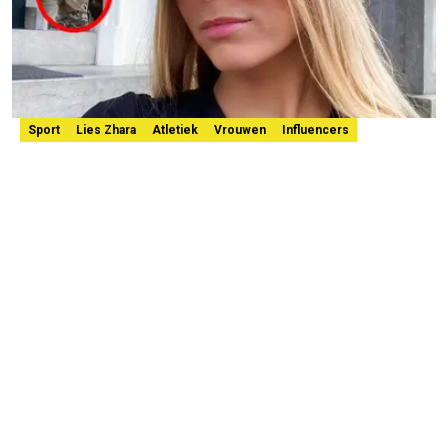
Sport
Lies Zhara
Atletiek
Vrouwen
Influencers