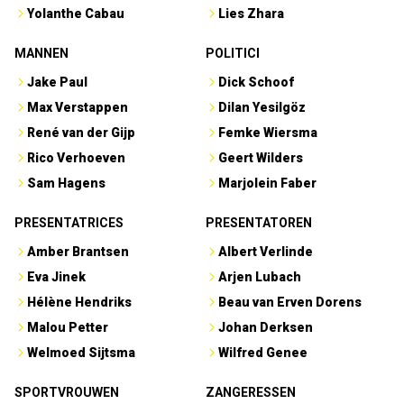
Yolanthe Cabau
Lies Zhara
MANNEN
POLITICI
Jake Paul
Dick Schoof
Max Verstappen
Dilan Yesilgöz
René van der Gijp
Femke Wiersma
Rico Verhoeven
Geert Wilders
Sam Hagens
Marjolein Faber
PRESENTATRICES
PRESENTATOREN
Amber Brantsen
Albert Verlinde
Eva Jinek
Arjen Lubach
Hélène Hendriks
Beau van Erven Dorens
Malou Petter
Johan Derksen
Welmoed Sijtsma
Wilfred Genee
SPORTVROUWEN
ZANGERESSEN