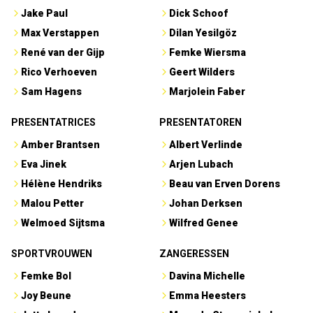
Jake Paul
Dick Schoof
Max Verstappen
Dilan Yesilgöz
René van der Gijp
Femke Wiersma
Rico Verhoeven
Geert Wilders
Sam Hagens
Marjolein Faber
PRESENTATRICES
PRESENTATOREN
Amber Brantsen
Albert Verlinde
Eva Jinek
Arjen Lubach
Hélène Hendriks
Beau van Erven Dorens
Malou Petter
Johan Derksen
Welmoed Sijtsma
Wilfred Genee
SPORTVROUWEN
ZANGERESSEN
Femke Bol
Davina Michelle
Joy Beune
Emma Heesters