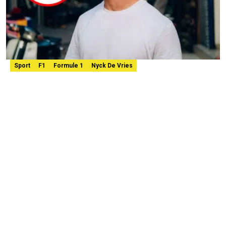
Sport
F1
Formule 1
Nyck De Vries