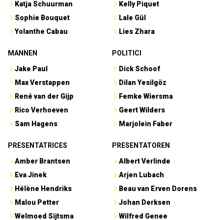
Katja Schuurman
Kelly Piquet
Sophie Bouquet
Lale Gül
Yolanthe Cabau
Lies Zhara
MANNEN
POLITICI
Jake Paul
Dick Schoof
Max Verstappen
Dilan Yesilgöz
René van der Gijp
Femke Wiersma
Rico Verhoeven
Geert Wilders
Sam Hagens
Marjolein Faber
PRESENTATRICES
PRESENTATOREN
Amber Brantsen
Albert Verlinde
Eva Jinek
Arjen Lubach
Hélène Hendriks
Beau van Erven Dorens
Malou Petter
Johan Derksen
Welmoed Sijtsma
Wilfred Genee