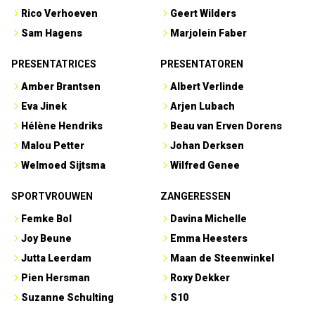
Rico Verhoeven
Geert Wilders
Sam Hagens
Marjolein Faber
PRESENTATRICES
PRESENTATOREN
Amber Brantsen
Albert Verlinde
Eva Jinek
Arjen Lubach
Hélène Hendriks
Beau van Erven Dorens
Malou Petter
Johan Derksen
Welmoed Sijtsma
Wilfred Genee
SPORTVROUWEN
ZANGERESSEN
Femke Bol
Davina Michelle
Joy Beune
Emma Heesters
Jutta Leerdam
Maan de Steenwinkel
Pien Hersman
Roxy Dekker
Suzanne Schulting
S10