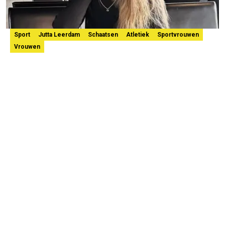
Sport
Jutta Leerdam
Schaatsen
Atletiek
Sportvrouwen
Vrouwen