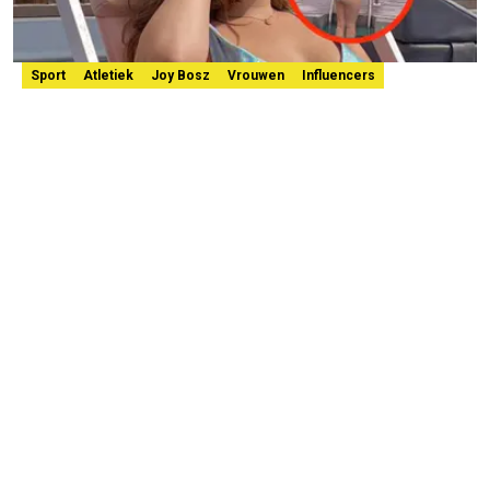
Sport
Atletiek
Joy Bosz
Vrouwen
Influencers