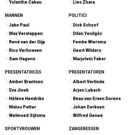
Yolanthe Cabau
Lies Zhara
MANNEN
POLITICI
Jake Paul
Dick Schoof
Max Verstappen
Dilan Yesilgöz
René van der Gijp
Femke Wiersma
Rico Verhoeven
Geert Wilders
Sam Hagens
Marjolein Faber
PRESENTATRICES
PRESENTATOREN
Amber Brantsen
Albert Verlinde
Eva Jinek
Arjen Lubach
Hélène Hendriks
Beau van Erven Dorens
Malou Petter
Johan Derksen
Welmoed Sijtsma
Wilfred Genee
SPORTVROUWEN
ZANGERESSEN