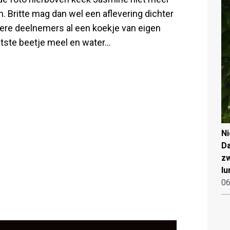
 Britte mag dan wel een aflevering dichter
ndere deelnemers al een koekje van eigen
tste beetje meel en water...
N
Da
zw
lu
06