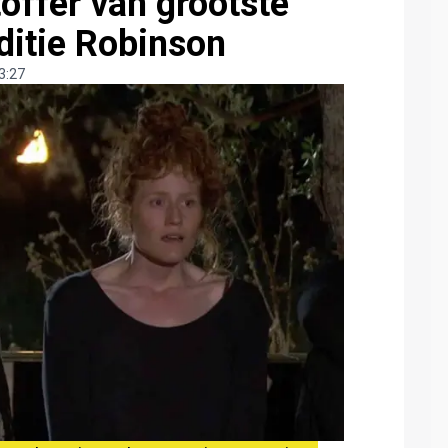
offer van grootste
ditie Robinson
3:27