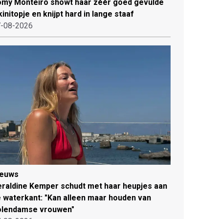
my Monteiro showt haar zéér goed gevulde
kinitopje en knijpt hard in lange staaf
-08-2026
ieuws
raldine Kemper schudt met haar heupjes aan
 waterkant: "Kan alleen maar houden van
olendamse vrouwen"