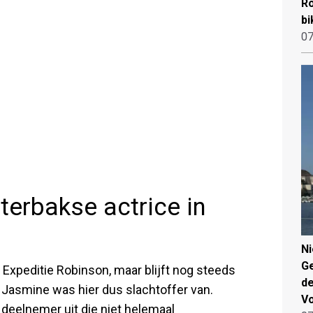
Ro
bi
07
hterbakse actrice in
N
Ge
 Expeditie Robinson, maar blijft nog steeds
de
Jasmine was hier dus slachtoffer van.
V
 deelnemer uit die niet helemaal