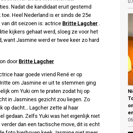
07
ties. Nadat die kandidaat eruit gestemd
 toe. Heel Nederland is er sinds de 25e
van dit seizoen is: actrice
Britte Lagcher
.
tie kijkers gehaat werd, sloeg ze voor het
ed, want Jasmine werd er twee keer zo hard
son door
Britte Lagcher
actrice haar goede vriend René er op
 Britte om Jasmine er uit te stemmen ging
elijk om Yuki om te praten zodat hij op
N
To
cht in Jasmines gezicht zou liegen. Zo
on
 op dacht... Lagcher zette al haar
en
 gedaan. Zelfs Yuki was het eigenlijk niet
06
l verder dan een tactische move, dit is echt
p de foto hierboven keek Jasmine niet meer