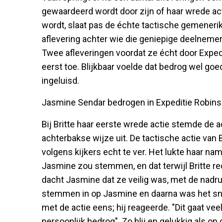
gewaardeerd wordt door zijn of haar wrede ac
wordt, slaat pas de échte tactische gemenerik
aflevering achter wie die geniepige deelnemer 
Twee afleveringen voordat ze écht door Expedi
eerst toe. Blijkbaar voelde dat bedrog wel go
ingeluisd.
Jasmine Sendar bedrogen in Expeditie Robin
Bij Britte haar eerste wrede actie stemde de 
achterbakse wijze uit. De tactische actie van
volgens kijkers echt te ver. Het lukte haar nam
Jasmine zou stemmen, en dat terwijl Britte re
dacht Jasmine dat ze veilig was, met de nadruk
stemmen in op Jasmine en daarna was het snel
met de actie eens; hij reageerde. "Dit gaat vee
persoonlijk bedrog". Zo blij en gelukkig als o