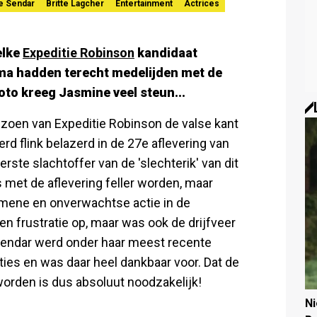
e Sendar
Britte Lagcher
Entertainment
Actrices
elke
Expeditie Robinson
kandidaat
ma hadden terecht medelijden met de
oto kreeg Jasmine veel steun...
seizoen van Expeditie Robinson de valse kant
d flink belazerd in de 27e aflevering van
ste slachtoffer van de 'slechterik' van dit
 met de aflevering feller worden, maar
gemene en onverwachtse actie in de
en frustratie op, maar was ook de drijfveer
Sendar werd onder haar meest recente
ies en was daar heel dankbaar voor. Dat de
worden is dus absoluut noodzakelijk!
N