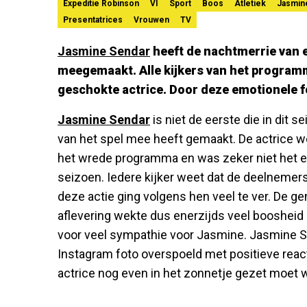
Expeditie Robinson
VI
Sport
Boos
Atletiek
Jasmin
Presentatrices
Vrouwen
TV
Jasmine Sendar
heeft de nachtmerrie van 
meegemaakt. Alle kijkers van het program
geschokte actrice. Door deze emotionele f
Jasmine Sendar
is niet de eerste die in dit 
van het spel mee heeft gemaakt. De actrice wer
het wrede programma en was zeker niet het eer
seizoen. Iedere kijker weet dat de deelnemers
deze actie ging volgens hen veel te ver. De 
aflevering wekte dus enerzijds veel boosheid 
voor veel sympathie voor Jasmine. Jasmine 
Instagram foto overspoeld met positieve react
actrice nog even in het zonnetje gezet moet 