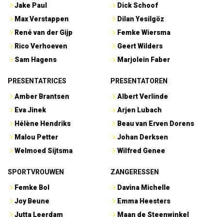
Jake Paul
Dick Schoof
Max Verstappen
Dilan Yesilgöz
René van der Gijp
Femke Wiersma
Rico Verhoeven
Geert Wilders
Sam Hagens
Marjolein Faber
PRESENTATRICES
PRESENTATOREN
Amber Brantsen
Albert Verlinde
Eva Jinek
Arjen Lubach
Hélène Hendriks
Beau van Erven Dorens
Malou Petter
Johan Derksen
Welmoed Sijtsma
Wilfred Genee
SPORTVROUWEN
ZANGERESSEN
Femke Bol
Davina Michelle
Joy Beune
Emma Heesters
Jutta Leerdam
Maan de Steenwinkel