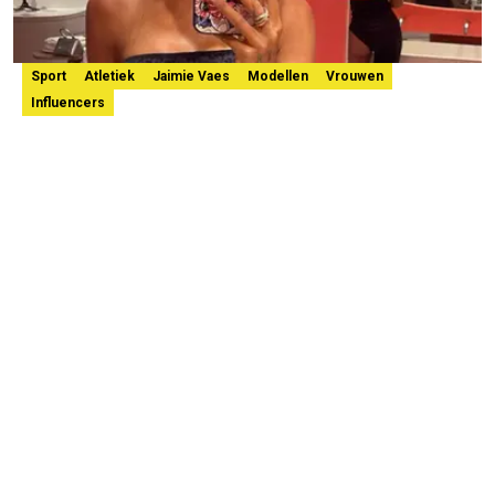
Sport
Atletiek
Jaimie Vaes
Modellen
Vrouwen
Influencers