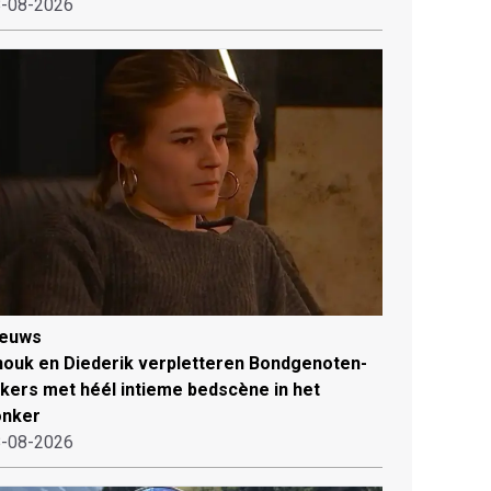
-08-2026
ieuws
ouk en Diederik verpletteren Bondgenoten-
jkers met héél intieme bedscène in het
onker
-08-2026