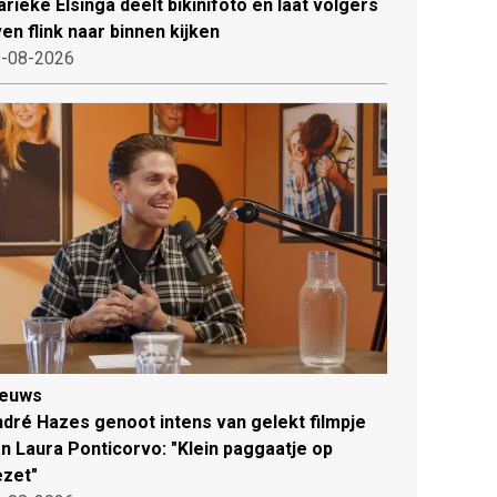
rieke Elsinga deelt bikinifoto en laat volgers
en flink naar binnen kijken
-08-2026
ieuws
dré Hazes genoot intens van gelekt filmpje
n Laura Ponticorvo: "Klein paggaatje op
zet"