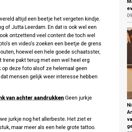
Ma
ev
09
ereld altijd een beetje het vergeten kindje.
g of Jutta Leerdam. En dat is ook wel een
 ook ontzettend veel content die toch wel
oto's en video's zoeken een beetje de grens
chouten, hoewel een hele goede schaatsster,
t Irene pakt terug met een wel heel erg
ijk op deze foto alsof ze helemaal geen
r dat mensen gelijk weer interesse hebben
link van achter aandrukken
Geen jurkje
N
An
we jurkje nog het allerbeste. Het ziet er
va
ge
stuk, maar meer als een hele grote tattoo.