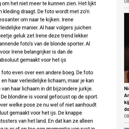
08
ig om het niet meer te kunnen zien. Het lijkt
n kleding draagt. De foto wordt met zo'n
essanter om naar te kijken. Irene
eidelijke manier. Al haar volgers juichen
eetje geluk zet Irene deze trend lekker
pannende foto's van de blonde sporter. Al
voor Irene belangrijker is dan de
 absoluut gemaakt voor het ijs
 foto even over een andere boeg. De foto
 en haar verleidelijke lichaam, maar je kan
van haar lichaam in dit bijzondere jurkje.
N
An
. De blondine is vooral gefocust op de sport.
ki
 over welke pose ze nu wel of niet aanhoudt
d
luut gemaakt voor het ijs. De knappe
08
ssters van het land. En dat kan ze alleen
g is er af en toe een momentje van rust in