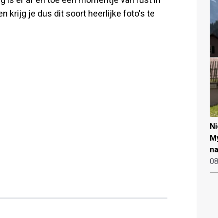
krijg je dus dit soort heerlijke foto's te
N
My
na
08