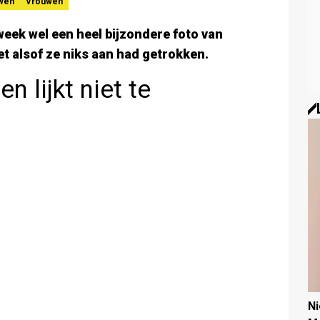
wen
Vrouwen
eek wel een heel bijzondere foto van
net alsof ze niks aan had getrokken.
n lijkt niet te
N