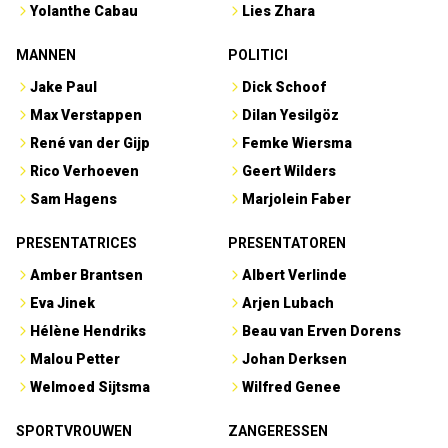
Yolanthe Cabau
Lies Zhara
MANNEN
POLITICI
Jake Paul
Dick Schoof
Max Verstappen
Dilan Yesilgöz
René van der Gijp
Femke Wiersma
Rico Verhoeven
Geert Wilders
Sam Hagens
Marjolein Faber
PRESENTATRICES
PRESENTATOREN
Amber Brantsen
Albert Verlinde
Eva Jinek
Arjen Lubach
Hélène Hendriks
Beau van Erven Dorens
Malou Petter
Johan Derksen
Welmoed Sijtsma
Wilfred Genee
SPORTVROUWEN
ZANGERESSEN