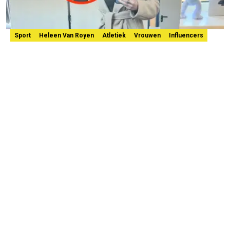
Sport
Heleen Van Royen
Atletiek
Vrouwen
Influencers