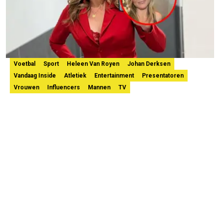
Voetbal
Sport
Heleen Van Royen
Johan Derksen
Vandaag Inside
Atletiek
Entertainment
Presentatoren
Vrouwen
Influencers
Mannen
TV