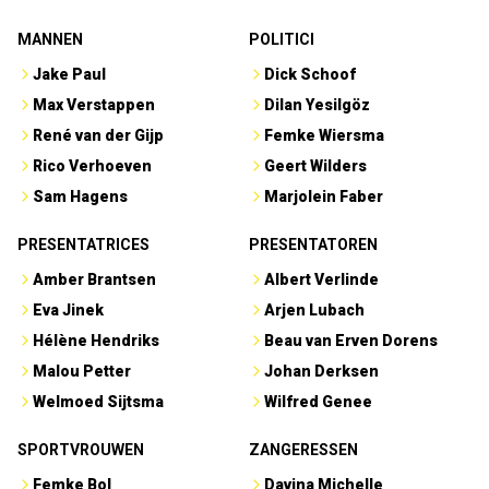
MANNEN
POLITICI
Jake Paul
Dick Schoof
Max Verstappen
Dilan Yesilgöz
René van der Gijp
Femke Wiersma
Rico Verhoeven
Geert Wilders
Sam Hagens
Marjolein Faber
PRESENTATRICES
PRESENTATOREN
Amber Brantsen
Albert Verlinde
Eva Jinek
Arjen Lubach
Hélène Hendriks
Beau van Erven Dorens
Malou Petter
Johan Derksen
Welmoed Sijtsma
Wilfred Genee
SPORTVROUWEN
ZANGERESSEN
Femke Bol
Davina Michelle