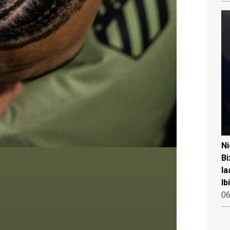
N
Bi
la
Ib
06