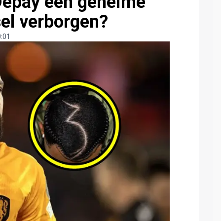
Depay een geheime
sel verborgen?
0:01