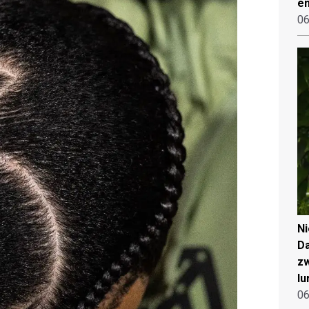
en
06
N
Da
zw
lu
06