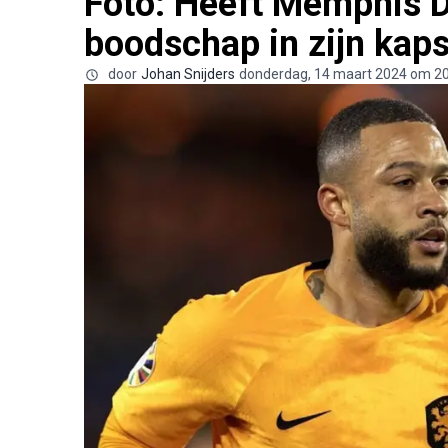
Foto: Heeft Memphis 
boodschap in zijn kap
door
Johan Snijders
donderdag, 14 maart 2024 om 2