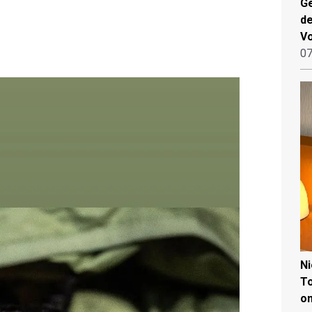
Ge
de
V
07
N
To
on