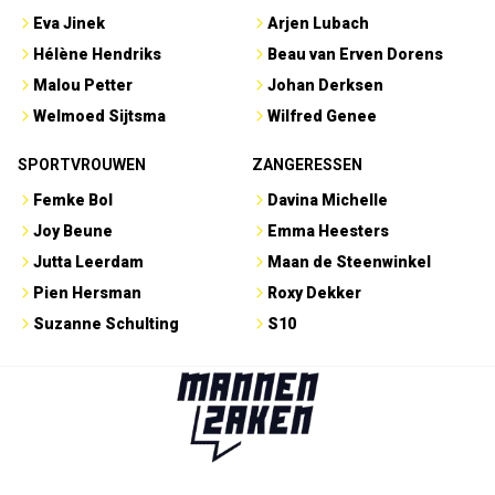
Eva Jinek
Arjen Lubach
Hélène Hendriks
Beau van Erven Dorens
Malou Petter
Johan Derksen
Welmoed Sijtsma
Wilfred Genee
SPORTVROUWEN
ZANGERESSEN
Femke Bol
Davina Michelle
Joy Beune
Emma Heesters
Jutta Leerdam
Maan de Steenwinkel
Pien Hersman
Roxy Dekker
Suzanne Schulting
S10