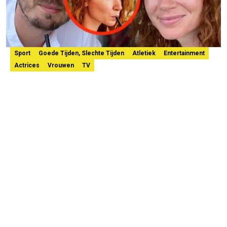
Sport
Goede Tijden, Slechte Tijden
Atletiek
Entertainment
Actrices
Vrouwen
TV