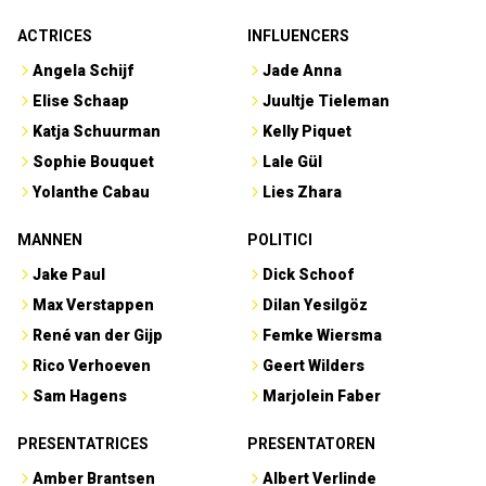
ACTRICES
INFLUENCERS
Angela Schijf
Jade Anna
Elise Schaap
Juultje Tieleman
Katja Schuurman
Kelly Piquet
Sophie Bouquet
Lale Gül
Yolanthe Cabau
Lies Zhara
MANNEN
POLITICI
Jake Paul
Dick Schoof
Max Verstappen
Dilan Yesilgöz
René van der Gijp
Femke Wiersma
Rico Verhoeven
Geert Wilders
Sam Hagens
Marjolein Faber
PRESENTATRICES
PRESENTATOREN
Amber Brantsen
Albert Verlinde