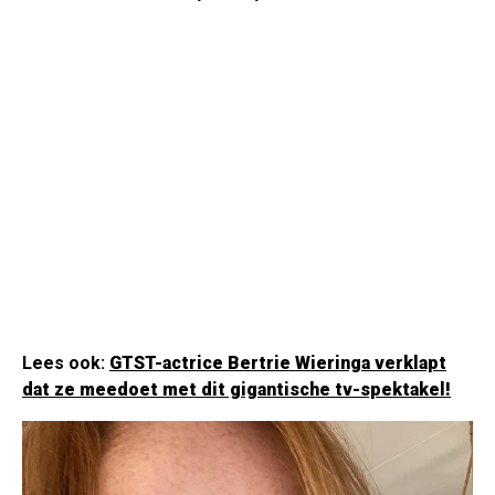
Lees ook:
GTST-actrice Bertrie Wieringa verklapt
dat ze meedoet met dit gigantische tv-spektakel!